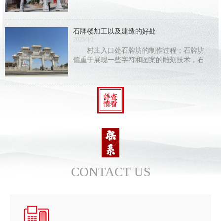
简上写字还是纸张上写字，保存时间都有
限，唯有在石头上刻字，才能长久地保存下
去。古人在刻字的同时加入了石雕的艺术成
石牌楼加工以及建造的好处
分，结合建筑
2023/8/2
村庄入口处石牌坊的制作过程；石牌坊
偏重于展现一些字符和图案的雕刻技术，石
牌坊的建筑构造与别的建筑构造不同，使人
们能够 感受到中国建筑中人类智慧的结
CONTACT US