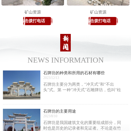
矿山资源
矿山资源
点击拨打电话
点击拨打电话
NEWS INFORMATION
石牌坊的种类和所用的石材有哪些
2023/12/13
石牌坊主要分为两类，“冲天式”和“不出
头”式。第 一种“冲天式”石雕牌坊，也叫“柱
出头”式石雕牌坊。这类石雕牌坊的间柱是高
出明楼楼顶的。第 二种“不出头”式，这类牌
楼的高峰是明楼的正脊。还有一种分法，
石牌坊的主要用途
2023/8/10
石牌坊是我国建筑文化的重要组成部分，同
时也是历史的记录者和见证者。不论是在竹