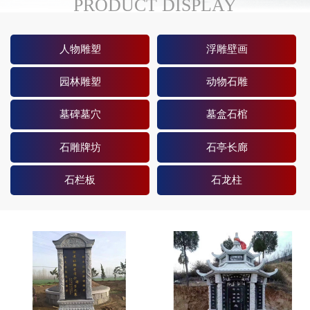
PRODUCT DISPLAY
人物雕塑
浮雕壁画
园林雕塑
动物石雕
墓碑墓穴
墓盒石棺
石雕牌坊
石亭长廊
石栏板
石龙柱