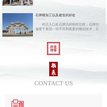
简上写字还是纸张上写字，保存时间都有
限，唯有在石头上刻字，才能长久地保存下
去。古人在刻字的同时加入了石雕的艺术成
石牌楼加工以及建造的好处
分，结合建筑
2023/8/2
村庄入口处石牌坊的制作过程；石牌坊
偏重于展现一些字符和图案的雕刻技术，石
牌坊的建筑构造与别的建筑构造不同，使人
们能够 感受到中国建筑中人类智慧的结
CONTACT US