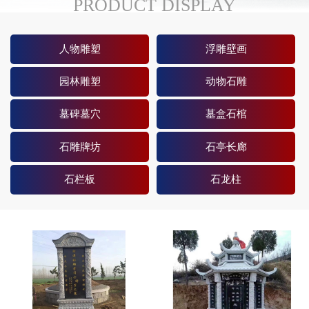
PRODUCT DISPLAY
人物雕塑
浮雕壁画
园林雕塑
动物石雕
墓碑墓穴
墓盒石棺
石雕牌坊
石亭长廊
石栏板
石龙柱