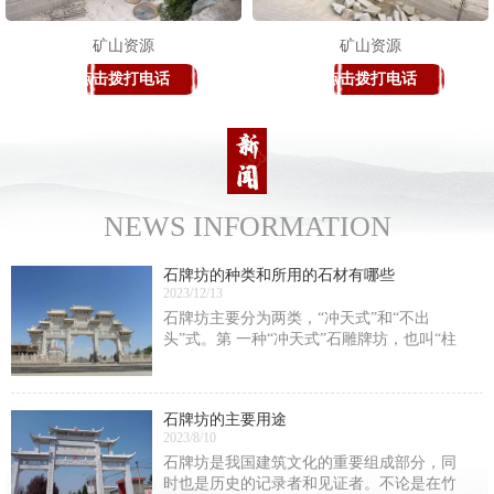
矿山资源
矿山资源
点击拨打电话
点击拨打电话
NEWS INFORMATION
石牌坊的种类和所用的石材有哪些
2023/12/13
石牌坊主要分为两类，“冲天式”和“不出
头”式。第 一种“冲天式”石雕牌坊，也叫“柱
出头”式石雕牌坊。这类石雕牌坊的间柱是高
出明楼楼顶的。第 二种“不出头”式，这类牌
楼的高峰是明楼的正脊。还有一种分法，
石牌坊的主要用途
2023/8/10
石牌坊是我国建筑文化的重要组成部分，同
时也是历史的记录者和见证者。不论是在竹