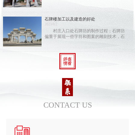
简上写字还是纸张上写字，保存时间都有
限，唯有在石头上刻字，才能长久地保存下
去。古人在刻字的同时加入了石雕的艺术成
石牌楼加工以及建造的好处
分，结合建筑
2023/8/2
村庄入口处石牌坊的制作过程；石牌坊
偏重于展现一些字符和图案的雕刻技术，石
牌坊的建筑构造与别的建筑构造不同，使人
们能够 感受到中国建筑中人类智慧的结
CONTACT US