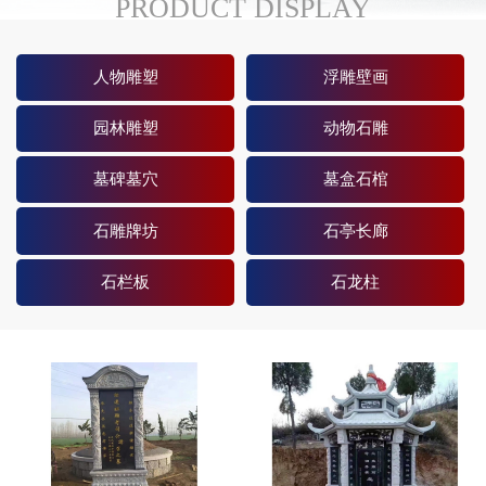
PRODUCT DISPLAY
人物雕塑
浮雕壁画
园林雕塑
动物石雕
墓碑墓穴
墓盒石棺
石雕牌坊
石亭长廊
石栏板
石龙柱