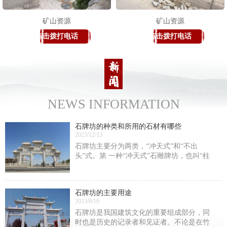
矿山资源
矿山资源
点击拨打电话
点击拨打电话
NEWS INFORMATION
石牌坊的种类和所用的石材有哪些
2023/12/13
石牌坊主要分为两类，“冲天式”和“不出
头”式。第 一种“冲天式”石雕牌坊，也叫“柱
出头”式石雕牌坊。这类石雕牌坊的间柱是高
出明楼楼顶的。第 二种“不出头”式，这类牌
楼的高峰是明楼的正脊。还有一种分法，
石牌坊的主要用途
2023/8/10
石牌坊是我国建筑文化的重要组成部分，同
时也是历史的记录者和见证者。不论是在竹