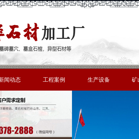
新闻动态
工程案例
生产设备
矿