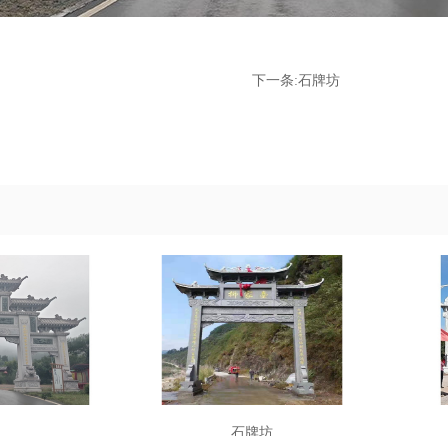
下一条:
石牌坊
石牌坊