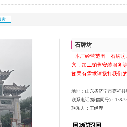
石牌坊
本厂经营范围：石牌坊
穴，加工销售安装服务
如果有需求请拨打我们
地址：山东省济宁市嘉祥县城
联系电话(微信同号)：138-5374-
联系人：王经理