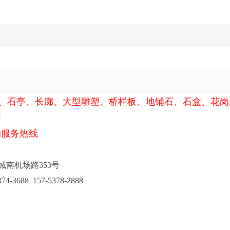
、石亭、长廊、大型雕塑、桥栏板、地铺石、石盒、花岗
等
的服务热线
南机场路353号
3688 157-5378-2888