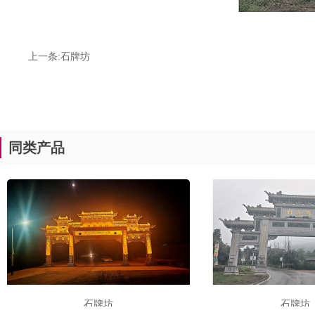
上一条:
石牌坊
同类产品
石牌坊
石牌坊