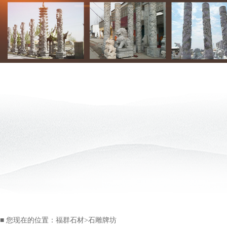
■ 您现在的位置：
福群石材
>
石雕牌坊