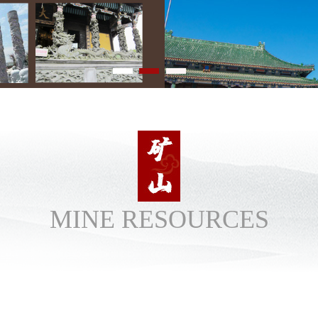
MINE RESOURCES