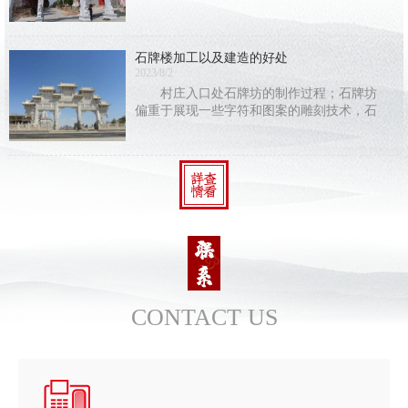
简上写字还是纸张上写字，保存时间都有
限，唯有在石头上刻字，才能长久地保存下
去。古人在刻字的同时加入了石雕的艺术成
石牌楼加工以及建造的好处
分，结合建筑
2023/8/2
村庄入口处石牌坊的制作过程；石牌坊
偏重于展现一些字符和图案的雕刻技术，石
牌坊的建筑构造与别的建筑构造不同，使人
们能够 感受到中国建筑中人类智慧的结
CONTACT US