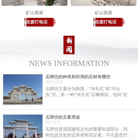
矿山资源
矿山资源
点击拨打电话
点击拨打电话
NEWS INFORMATION
石牌坊的种类和所用的石材有哪些
2023/12/13
石牌坊主要分为两类，“冲天式”和“不出
头”式。第 一种“冲天式”石雕牌坊，也叫“柱
出头”式石雕牌坊。这类石雕牌坊的间柱是高
出明楼楼顶的。第 二种“不出头”式，这类牌
楼的高峰是明楼的正脊。还有一种分法，
石牌坊的主要用途
2023/8/10
石牌坊是我国建筑文化的重要组成部分，同
时也是历史的记录者和见证者。不论是在竹