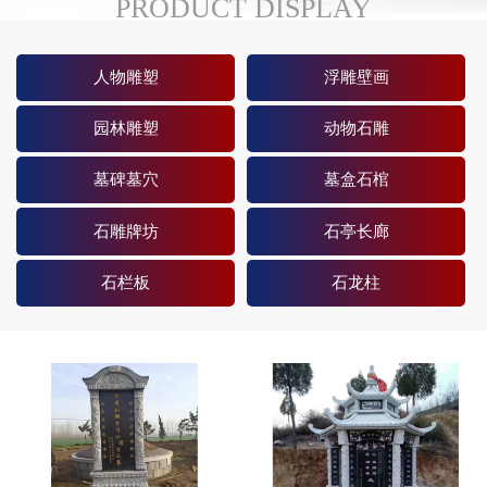
PRODUCT DISPLAY
人物雕塑
浮雕壁画
园林雕塑
动物石雕
墓碑墓穴
墓盒石棺
石雕牌坊
石亭长廊
石栏板
石龙柱