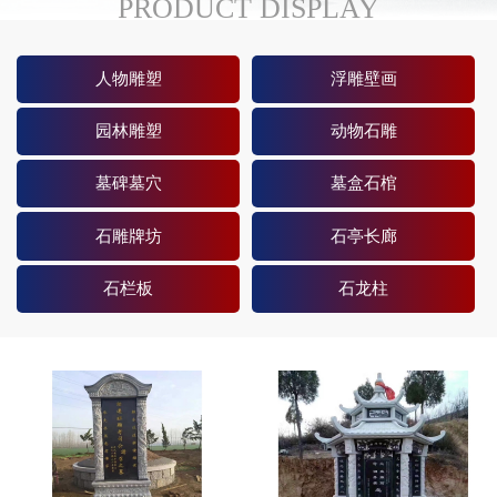
PRODUCT DISPLAY
人物雕塑
浮雕壁画
园林雕塑
动物石雕
墓碑墓穴
墓盒石棺
石雕牌坊
石亭长廊
石栏板
石龙柱