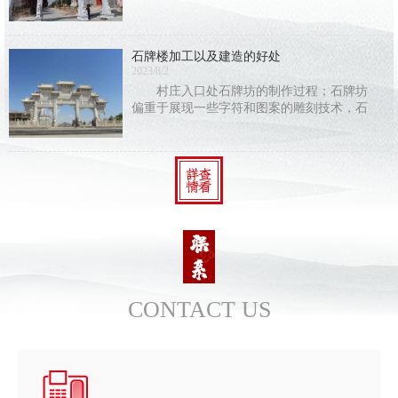
简上写字还是纸张上写字，保存时间都有
限，唯有在石头上刻字，才能长久地保存下
去。古人在刻字的同时加入了石雕的艺术成
石牌楼加工以及建造的好处
分，结合建筑
2023/8/2
村庄入口处石牌坊的制作过程；石牌坊
偏重于展现一些字符和图案的雕刻技术，石
牌坊的建筑构造与别的建筑构造不同，使人
们能够 感受到中国建筑中人类智慧的结
CONTACT US