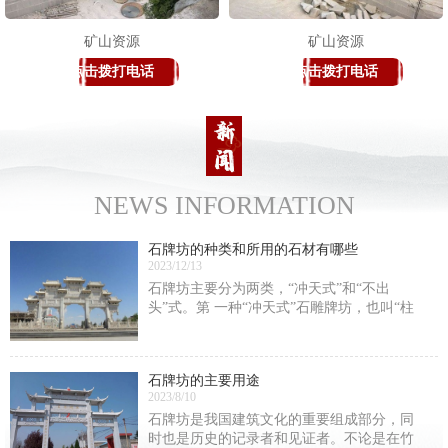
矿山资源
矿山资源
点击拨打电话
点击拨打电话
NEWS INFORMATION
石牌坊的种类和所用的石材有哪些
2023/12/13
石牌坊主要分为两类，“冲天式”和“不出
头”式。第 一种“冲天式”石雕牌坊，也叫“柱
出头”式石雕牌坊。这类石雕牌坊的间柱是高
出明楼楼顶的。第 二种“不出头”式，这类牌
楼的高峰是明楼的正脊。还有一种分法，
石牌坊的主要用途
2023/8/10
石牌坊是我国建筑文化的重要组成部分，同
时也是历史的记录者和见证者。不论是在竹