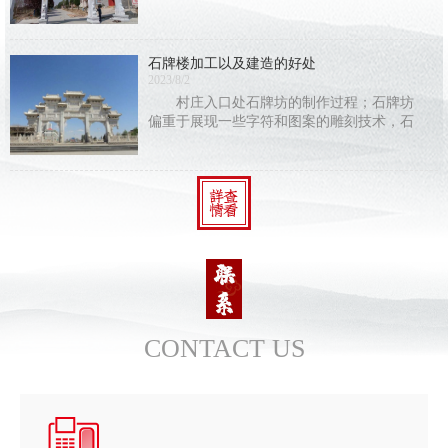
简上写字还是纸张上写字，保存时间都有
限，唯有在石头上刻字，才能长久地保存下
去。古人在刻字的同时加入了石雕的艺术成
石牌楼加工以及建造的好处
分，结合建筑
2023/8/2
村庄入口处石牌坊的制作过程；石牌坊
偏重于展现一些字符和图案的雕刻技术，石
牌坊的建筑构造与别的建筑构造不同，使人
们能够 感受到中国建筑中人类智慧的结
CONTACT US