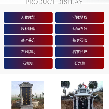
PRODUCT DISPLAY
人物雕塑
浮雕壁画
园林雕塑
动物石雕
墓碑墓穴
墓盒石棺
石雕牌坊
石亭长廊
石栏板
石龙柱